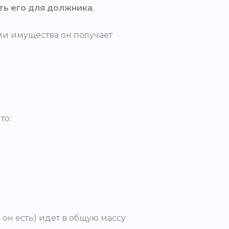
ть его для должника
.
ии имущества он получает
то:
 он есть) идет в общую массу