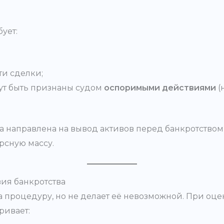
ует:
и сделки;
гут быть признаны судом
оспоримыми действиями
(
ыла направлена на вывод активов перед банкротством
рсную массу.
вия банкротства
а процедуру, но не делает её невозможной. При оц
ривает: