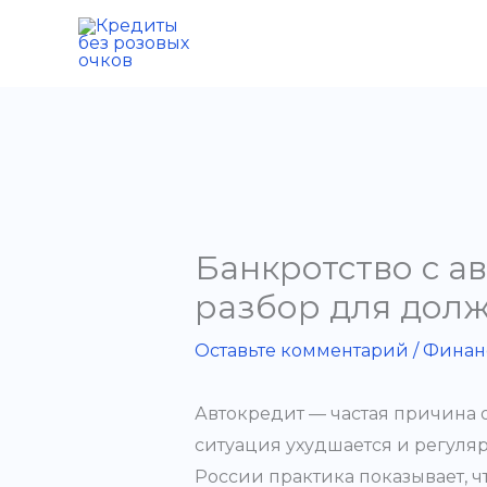
Перейти
к
содержимому
Банкротство с а
разбор для дол
Оставьте комментарий
/
Финан
Автокредит — частая причина
ситуация ухудшается и регуля
России практика показывает, ч