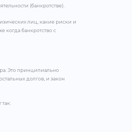
тельности (банкротстве).
физических лиц, какие риски и
е когда банкротство с
ора. Это принципиально
стальных долгов, и закон
так: